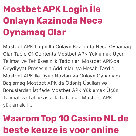
Mostbet APK Login İlə
Onlayn Kazinoda Necə
Oynamaq Olar
Mostbet APK Login İlə Onlayn Kazinoda Necə Oynamaq
Olar Table Of Contents Mostbet APK Yükləmək Üçün
Təlimat və Təhlükəsizlik Tədbirləri Mostbet APK-da
Qeydiyyat Prosesinin Addımları və Hesab Təsdiqi
Mostbet APK İlə Oyun Növləri və Onlayn Oynamağa
Başlamaq Mostbet APK-da Ödəniş Üsulları və
Bonuslardan İstifadə Mostbet APK Yükləmək Üçün
Təlimat və Təhlükəsizlik Tədbirləri Mostbet APK
yükləmək […]
Waarom Top 10 Casino NL de
beste keuze is voor online