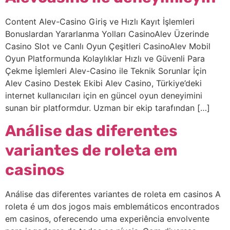
Content Alev-Casino Giriş ve Hızlı Kayıt İşlemleri
Bonuslardan Yararlanma Yolları CasinoAlev Üzerinde
Casino Slot ve Canlı Oyun Çeşitleri CasinoAlev Mobil
Oyun Platformunda Kolaylıklar Hızlı ve Güvenli Para
Çekme İşlemleri Alev-Casino ile Teknik Sorunlar İçin
Alev Casino Destek Ekibi Alev Casino, Türkiye’deki
internet kullanıcıları için en güncel oyun deneyimini
sunan bir platformdur. Uzman bir ekip tarafından […]
Análise das diferentes
variantes de roleta em
casinos
Análise das diferentes variantes de roleta em casinos A
roleta é um dos jogos mais emblemáticos encontrados
em casinos, oferecendo uma experiência envolvente