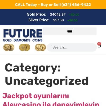
CALL Today – Buy or Sell
(631) 486-9422
Gold Price:
$4042.97
$0.00
Silver Price:
$57.58
$0.00
0
Category:
Uncategorized
Jackpot oyunlarını
Alevcasino ile deneyimleyin