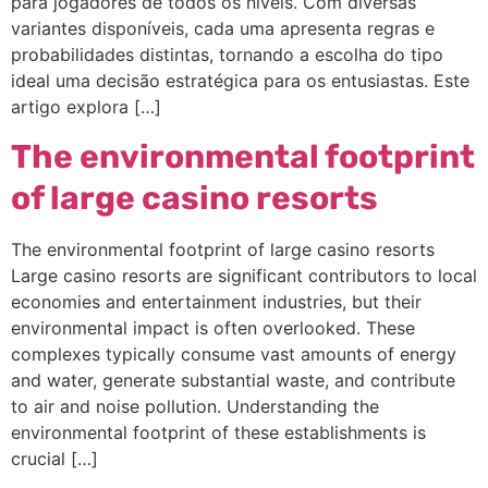
para jogadores de todos os níveis. Com diversas
variantes disponíveis, cada uma apresenta regras e
probabilidades distintas, tornando a escolha do tipo
ideal uma decisão estratégica para os entusiastas. Este
artigo explora […]
The environmental footprint
of large casino resorts
The environmental footprint of large casino resorts
Large casino resorts are significant contributors to local
economies and entertainment industries, but their
environmental impact is often overlooked. These
complexes typically consume vast amounts of energy
and water, generate substantial waste, and contribute
to air and noise pollution. Understanding the
environmental footprint of these establishments is
crucial […]