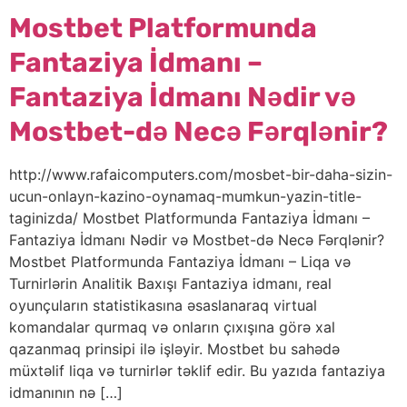
Mostbet Platformunda
Fantaziya İdmanı –
Fantaziya İdmanı Nədir və
Mostbet-də Necə Fərqlənir?
http://www.rafaicomputers.com/mosbet-bir-daha-sizin-
ucun-onlayn-kazino-oynamaq-mumkun-yazin-title-
taginizda/ Mostbet Platformunda Fantaziya İdmanı –
Fantaziya İdmanı Nədir və Mostbet-də Necə Fərqlənir?
Mostbet Platformunda Fantaziya İdmanı – Liqa və
Turnirlərin Analitik Baxışı Fantaziya idmanı, real
oyunçuların statistikasına əsaslanaraq virtual
komandalar qurmaq və onların çıxışına görə xal
qazanmaq prinsipi ilə işləyir. Mostbet bu sahədə
müxtəlif liqa və turnirlər təklif edir. Bu yazıda fantaziya
idmanının nə […]