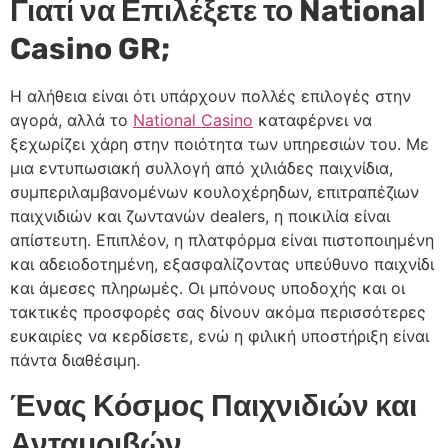
Γιατί να Επιλέξετε το National
Casino GR;
Η αλήθεια είναι ότι υπάρχουν πολλές επιλογές στην
αγορά, αλλά το
National Casino
καταφέρνει να
ξεχωρίζει χάρη στην ποιότητα των υπηρεσιών του. Με
μια εντυπωσιακή συλλογή από χιλιάδες παιχνίδια,
συμπεριλαμβανομένων κουλοχέρηδων, επιτραπέζιων
παιχνιδιών και ζωντανών dealers, η ποικιλία είναι
απίστευτη. Επιπλέον, η πλατφόρμα είναι πιστοποιημένη
και αδειοδοτημένη, εξασφαλίζοντας υπεύθυνο παιχνίδι
και άμεσες πληρωμές. Οι μπόνους υποδοχής και οι
τακτικές προσφορές σας δίνουν ακόμα περισσότερες
ευκαιρίες να κερδίσετε, ενώ η φιλική υποστήριξη είναι
πάντα διαθέσιμη.
Ένας Κόσμος Παιχνιδιών και
Ανταμοιβών