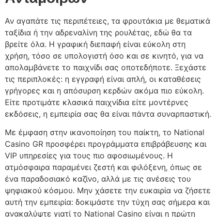
Αν αγαπάτε τις περιπέτειες, τα φρουτάκια με θεματικά
ταξίδια ή την αδρεναλίνη της ρουλέτας, εδώ θα τα
βρείτε όλα. Η γραφική διεπαφή είναι εύκολη στη
χρήση, τόσο σε υπολογιστή όσο και σε κινητό, για να
απολαμβάνετε το παιχνίδι σας οποτεδήποτε. Ξεχάστε
τις περιπλοκές: η εγγραφή είναι απλή, οι καταθέσεις
γρήγορες και η απόσυρση κερδών ακόμα πιο εύκολη.
Είτε προτιμάτε κλασικά παιχνίδια είτε μοντέρνες
εκδόσεις, η εμπειρία σας θα είναι πάντα συναρπαστική.
Με έμφαση στην ικανοποίηση του παίκτη, το National
Casino GR προσφέρει προγράμματα επιβράβευσης και
VIP υπηρεσίες για τους πιο αφοσιωμένους. Η
ατμόσφαιρα παραμένει ζεστή και φιλόξενη, όπως σε
ένα παραδοσιακό καζίνο, αλλά με τις ανέσεις του
ψηφιακού κόσμου. Μην χάσετε την ευκαιρία να ζήσετε
αυτή την εμπειρία: δοκιμάστε την τύχη σας σήμερα και
ανακαλύψτε γιατί το National Casino είναι η πρώτη