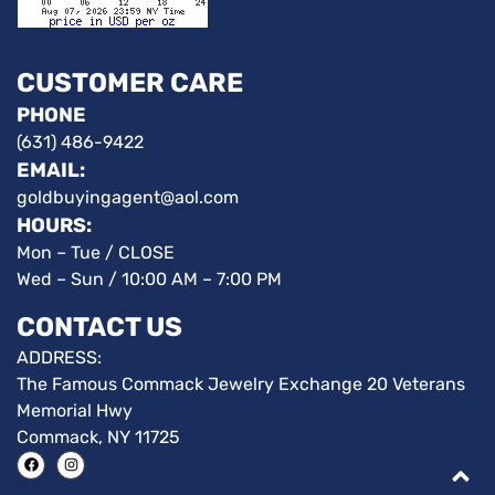
CUSTOMER CARE
PHONE
(631) 486-9422
EMAIL:
goldbuyingagent@aol.com
HOURS:
Mon – Tue / CLOSE
Wed – Sun / 10:00 AM – 7:00 PM
CONTACT US
ADDRESS:
The Famous Commack Jewelry Exchange 20 Veterans
Memorial Hwy
Commack, NY 11725