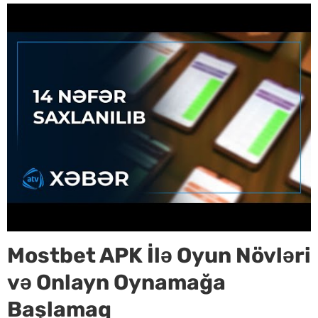
Mostbet APK İlə Oyun Növləri
və Onlayn Oynamağa
Başlamaq