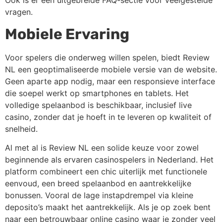
vragen.
Mobiele Ervaring
Voor spelers die onderweg willen spelen, biedt Review
NL een geoptimaliseerde mobiele versie van de website.
Geen aparte app nodig, maar een responsieve interface
die soepel werkt op smartphones en tablets. Het
volledige spelaanbod is beschikbaar, inclusief live
casino, zonder dat je hoeft in te leveren op kwaliteit of
snelheid.
Al met al is Review NL een solide keuze voor zowel
beginnende als ervaren casinospelers in Nederland. Het
platform combineert een chic uiterlijk met functionele
eenvoud, een breed spelaanbod en aantrekkelijke
bonussen. Vooral de lage instapdrempel via kleine
deposito’s maakt het aantrekkelijk. Als je op zoek bent
naar een betrouwbaar online casino waar je zonder veel