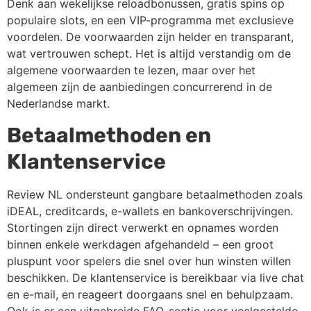
Denk aan wekelijkse reloadbonussen, gratis spins op
populaire slots, en een VIP-programma met exclusieve
voordelen. De voorwaarden zijn helder en transparant,
wat vertrouwen schept. Het is altijd verstandig om de
algemene voorwaarden te lezen, maar over het
algemeen zijn de aanbiedingen concurrerend in de
Nederlandse markt.
Betaalmethoden en
Klantenservice
Review NL ondersteunt gangbare betaalmethoden zoals
iDEAL, creditcards, e-wallets en bankoverschrijvingen.
Stortingen zijn direct verwerkt en opnames worden
binnen enkele werkdagen afgehandeld – een groot
pluspunt voor spelers die snel over hun winsten willen
beschikken. De klantenservice is bereikbaar via live chat
en e-mail, en reageert doorgaans snel en behulpzaam.
Ook is er een uitgebreide FAQ-sectie voor veelgestelde