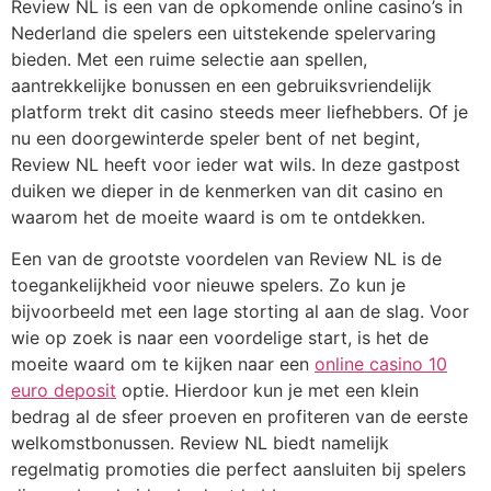
Review NL is een van de opkomende online casino’s in
Nederland die spelers een uitstekende spelervaring
bieden. Met een ruime selectie aan spellen,
aantrekkelijke bonussen en een gebruiksvriendelijk
platform trekt dit casino steeds meer liefhebbers. Of je
nu een doorgewinterde speler bent of net begint,
Review NL heeft voor ieder wat wils. In deze gastpost
duiken we dieper in de kenmerken van dit casino en
waarom het de moeite waard is om te ontdekken.
Een van de grootste voordelen van Review NL is de
toegankelijkheid voor nieuwe spelers. Zo kun je
bijvoorbeeld met een lage storting al aan de slag. Voor
wie op zoek is naar een voordelige start, is het de
moeite waard om te kijken naar een
online casino 10
euro deposit
optie. Hierdoor kun je met een klein
bedrag al de sfeer proeven en profiteren van de eerste
welkomstbonussen. Review NL biedt namelijk
regelmatig promoties die perfect aansluiten bij spelers