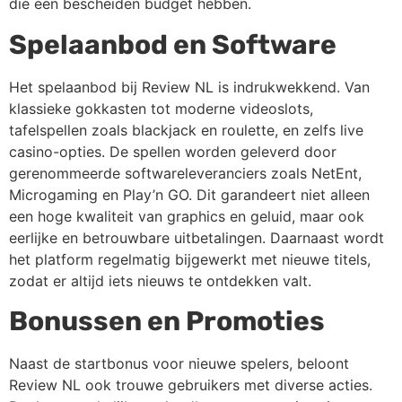
die een bescheiden budget hebben.
Spelaanbod en Software
Het spelaanbod bij Review NL is indrukwekkend. Van
klassieke gokkasten tot moderne videoslots,
tafelspellen zoals blackjack en roulette, en zelfs live
casino-opties. De spellen worden geleverd door
gerenommeerde softwareleveranciers zoals NetEnt,
Microgaming en Play’n GO. Dit garandeert niet alleen
een hoge kwaliteit van graphics en geluid, maar ook
eerlijke en betrouwbare uitbetalingen. Daarnaast wordt
het platform regelmatig bijgewerkt met nieuwe titels,
zodat er altijd iets nieuws te ontdekken valt.
Bonussen en Promoties
Naast de startbonus voor nieuwe spelers, beloont
Review NL ook trouwe gebruikers met diverse acties.